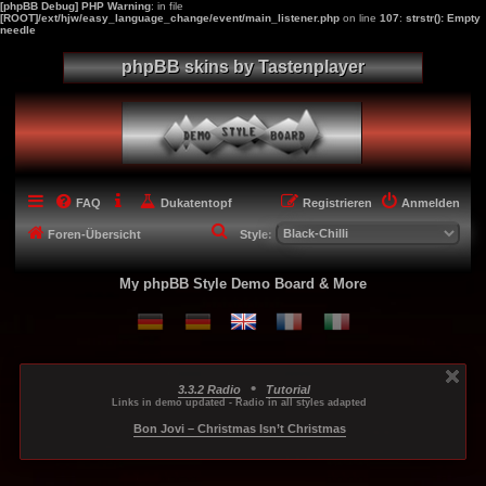
[phpBB Debug] PHP Warning
: in file
[ROOT]/ext/hjw/easy_language_change/event/main_listener.php
on line
107
:
strstr(): Empty
needle
phpBB skins by Tastenplayer
FAQ
Dukatentopf
Registrieren
Anmelden
S
Foren-Übersicht
Style:
u
My phpBB Style Demo Board & More
c
h
e
•
3.3.2 Radio
Tutorial
...
...
...
Links in demo updated - Radio in all styles adapted
-----
Bon Jovi – Christmas Isn’t Christmas