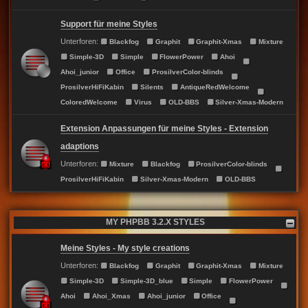
Support für meine Styles
Unterforen:
Blackfog
Graphit
Graphit-Xmas
Mixture
Simple-3D
Simple
FlowerPower
Ahoi
Ahoi_junior
Office
ProsilverColor-blinds
ProsilverHiFiKabin
Silents
AntiqueRedWelcome
ColoredWelcome
Virus
OLD-BBS
Silver-Xmas-Modern
Extension Anpassungen für meine Styles - Extension
adaptions
Unterforen:
Mixture
Blackfog
ProsilverColor-blinds
ProsilverHiFiKabin
Silver-Xmas-Modern
OLD-BBS
MY PHPBB 3.2.X STYLES
Meine Styles - My style creations
Unterforen:
Blackfog
Graphit
Graphit-Xmas
Mixture
Simple-3D
Simple-3D_blue
Simple
FlowerPower
Ahoi
Ahoi_Xmas
Ahoi_junior
Office