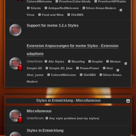
ColoredWelcome
ProsilverColor-blinds
ProsilverHiFiKabin
Silents
AntiqueRedWelcome
Silver-Xmas-Modern
Virus
Food and Wine
Old-BBS
Support für meine 3.2.x Styles
Extension Anpassungen für meine Styles - Extension
adaptions
Unterforen:
Alle Styles
Blackfog
Graphit
Mixture
Simple-3D
Simple-3D_blue
FlowerPower
Ahoi
Ahoi_junior
ColoredWelcome
Old-BBS
Silver-Xmas-
Modern
Styles in Entwicklung - Miscellaneous
Miscellaneous
Unterforum:
Any style problem (not my styles)
Styles in Entwicklung