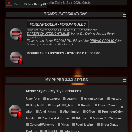
Aktuelle Zeit: 6. Aug 2026, 09:34
Foren Schnellzugriff
BOARD INFORMATIONS
FORENREGELN - FORUM RULES
..
Bitte lies zuerst diese FORENREGELN sowie die
DATENSCHUTZRICHTLINIE
, bevor Du Dich in diesem Forum
anmeldest!
Please read these FORUM RULES and the
PRIVACY POLICY
first,
before you register in this forum!
Installierte Extensions - Installed extensions
MY PHPBB 3.3.X STYLES
Meine Styles - My style creations
Unterforen:
Blackfog
Graphit
Graphit-Xmas
Mixture
Simple-3D
Simple-3D_blue
Simple
FlowerPower
Ahoi
Ahoi_Xmas
Ahoi_junior
Office
ProsilverColor-
blinds
ProsilverHiFiKabin
Silents
AntiqueRedWelcome
ColoredWelcome
Virus
Food & Wine
Silver-Xmas-
Modern
OLD-BBS
TakeSlider