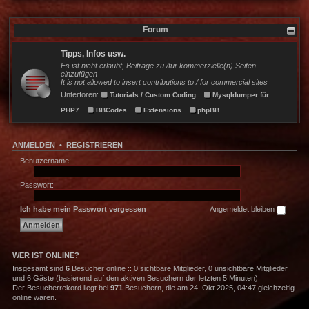
Forum
Tipps, Infos usw.
Es ist nicht erlaubt, Beiträge zu /für kommerzielle(n) Seiten
einzufügen
It is not allowed to insert contributions to / for commercial sites
Unterforen:
Tutorials / Custom Coding
Mysqldumper für
PHP7
BBCodes
Extensions
phpBB
ANMELDEN
•
REGISTRIEREN
Benutzername:
Passwort:
Ich habe mein Passwort vergessen
Angemeldet bleiben
WER IST ONLINE?
Insgesamt sind
6
Besucher online :: 0 sichtbare Mitglieder, 0 unsichtbare Mitglieder
und 6 Gäste (basierend auf den aktiven Besuchern der letzten 5 Minuten)
Der Besucherrekord liegt bei
971
Besuchern, die am 24. Okt 2025, 04:47 gleichzeitig
online waren.