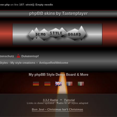
ner.php
on line
107
:
strstr(): Empty needle
phpBB skins by Tastenplayer
atenschutz
Dukatentopf
Styles - My style creations
AntiqueRedWelcome
My phpBB Style Demo Board & More
•
3.3.2 Radio
Tutorial
...
...
...
Links in demo updated - Radio in all styles adapted
Bon Jovi – Christmas Isn’t Christmas