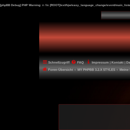
[phpBB Debug] PHP Warning
: in file
[ROOT]/ext/hjw/easy_language_change/event/main_liste
Schnellzugriff
FAQ
Impressum | Kontakt | D
Foren-Übersicht
MY PHPBB 3.2.X STYLES
Meine 
-----