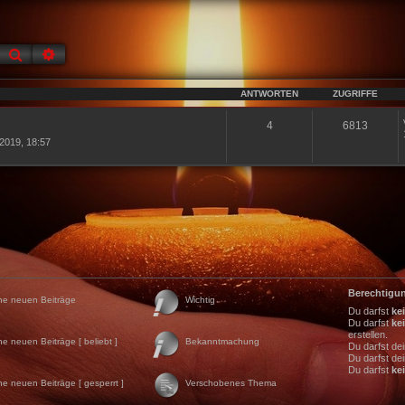
Suche
Erweiterte Suche
ANTWORTEN
ZUGRIFFE
4
6813
2019, 18:57
Berechtigu
ne neuen Beiträge
Wichtig
Du darfst
ke
Du darfst
ke
erstellen.
ne neuen Beiträge [ beliebt ]
Bekanntmachung
Du darfst de
Du darfst de
Du darfst
ke
ne neuen Beiträge [ gesperrt ]
Verschobenes Thema