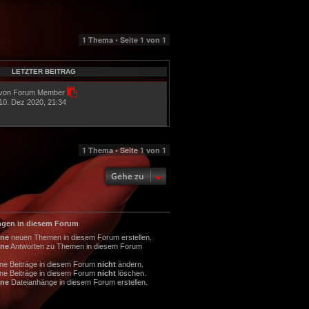
1 Thema • Seite
1
von
1
LETZTER BEITRAG
von Forum Member
10. Dez 2020, 21:34
1 Thema • Seite
1
von
1
Gehe zu
ngen in diesem Forum
ine
neuen Themen in diesem Forum erstellen.
ine
Antworten zu Themen in diesem Forum
ine Beiträge in diesem Forum
nicht
ändern.
ine Beiträge in diesem Forum
nicht
löschen.
ine
Dateianhänge in diesem Forum erstellen.