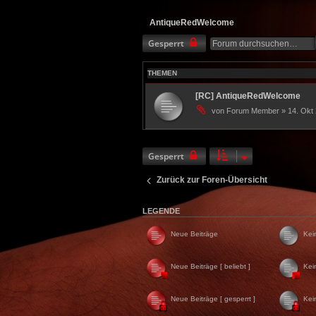
AntiqueRedWelcome
Gesperrt
THEMEN
[RC] AntiqueRedWelcome
von Forum Member » 14. Okt 
Gesperrt
Zurück zur Foren-Übersicht
LEGENDE
Neue Beiträge
Kei
Neue Beiträge [ beliebt ]
Kei
Neue Beiträge [ gesperrt ]
Kei