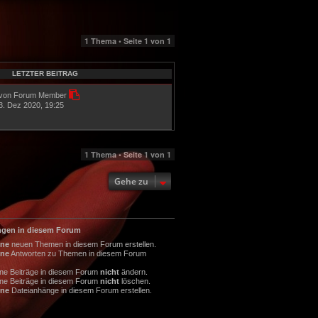
1 Thema • Seite
1
von
1
LETZTER BEITRAG
von Forum Member
3. Dez 2020, 19:25
1 Thema • Seite
1
von
1
Gehe zu
ngen in diesem Forum
ine
neuen Themen in diesem Forum erstellen.
ine
Antworten zu Themen in diesem Forum
ine Beiträge in diesem Forum
nicht
ändern.
ine Beiträge in diesem Forum
nicht
löschen.
ine
Dateianhänge in diesem Forum erstellen.