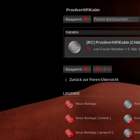
ProsilverHiFiKabin
Gesperrt
THEMEN
[RC] ProsilverHiFiKabin (Child
von Forum Member » 9. Mär 2
Gesperrt
Zurück zur Foren-Übersicht
LEGENDE
Neue Beiträge
Kei
Neue Beiträge [ beliebt ]
Kei
Neue Beiträge [ gesperrt ]
Kei