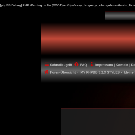
[phpBB Debug] PHP Warning
: in file
[ROOT]/ext/hjw/easy_language_change/event/main_liste
Schnellzugriff
FAQ
Impressum | Kontakt | D
Foren-Übersicht
MY PHPBB 3.2.X STYLES
Meine 
-----