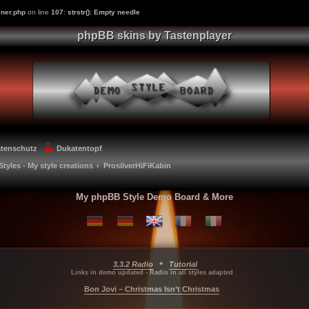
ner.php
on line
107
:
strstr(): Empty needle
phpBB skins by Tastenplayer
atenschutz
Dukatentopf
Styles - My style creations
ProsilverHiFiKabin
My phpBB Style Demo Board & More
•
3.3.2 Radio
Tutorial
...
...
...
Links in demo updated - Radio in all styles adapted
Bon Jovi – Christmas Isn’t Christmas