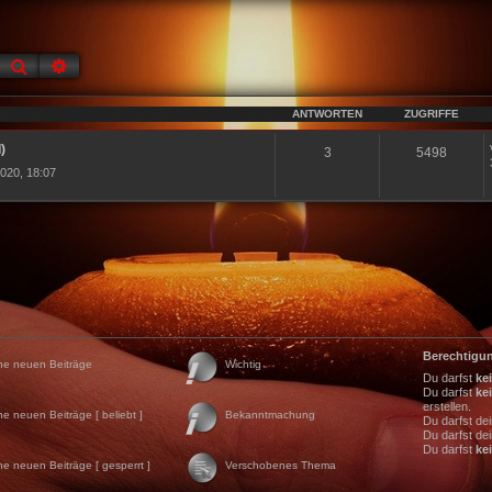
Suche
Erweiterte Suche
ANTWORTEN
ZUGRIFFE
)
3
5498
020, 18:07
Berechtigu
ne neuen Beiträge
Wichtig
Du darfst
ke
Du darfst
ke
erstellen.
ne neuen Beiträge [ beliebt ]
Bekanntmachung
Du darfst de
Du darfst de
Du darfst
ke
ne neuen Beiträge [ gesperrt ]
Verschobenes Thema