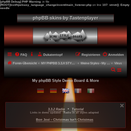
[phpBB Debug] PHP Warning
: in file
[ROOT]/ext/hjw/easy_language_change/event/main_listener.php
on line
107
:
strstr(): Empty
needle
phpBB skins by Tastenplayer
FAQ
Dukatentopf
Registrieren
Anmelden
Foren-Übersicht
MY PHPBB 3.3.X STYLES
Meine Styles - My style creations
Virus
My phpBB Style Demo Board & More
•
3.3.2 Radio
Tutorial
...
...
...
Links in demo updated - Radio in all styles adapted
-----
Bon Jovi – Christmas Isn’t Christmas