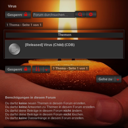
Virus
Suche
Erweiterte Suche
Gesperrt
1 Thema • Seite
1
von
1
Themen
[Released] Virus (Child) (CDB)
1 Thema • Seite
1
von
1
Gesperrt
Gehe zu
Berechtigungen in diesem Forum
Du darfst
keine
neuen Themen in diesem Forum erstellen.
Du darfst
keine
Antworten zu Themen in diesem Forum erstellen.
Du darfst deine Beiträge in diesem Forum
nicht
ändern.
Du darfst deine Beiträge in diesem Forum
nicht
löschen.
Du darfst
keine
Dateianhänge in diesem Forum erstellen.