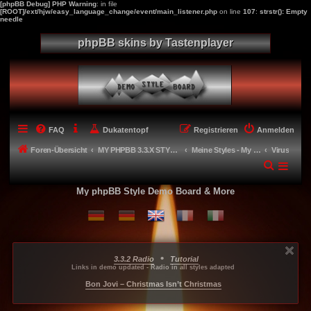
[phpBB Debug] PHP Warning
: in file
[ROOT]/ext/hjw/easy_language_change/event/main_listener.php
on line
107
:
strstr(): Empty
needle
phpBB skins by Tastenplayer
FAQ
Dukatentopf
Registrieren
Anmelden
Foren-Übersicht
MY PHPBB 3.3.X STYLES
Meine Styles - My style creations
Virus
My phpBB Style Demo Board & More
•
3.3.2 Radio
Tutorial
...
...
...
Links in demo updated - Radio in all styles adapted
-----
Bon Jovi – Christmas Isn’t Christmas