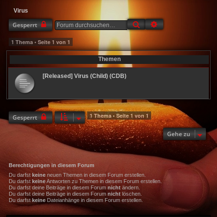
Virus
Suche
Erweiterte Suche
Gesperrt
1 Thema • Seite
1
von
1
Themen
[Released] Virus (Child) (CDB)
1 Thema • Seite
1
von
1
Gesperrt
Gehe zu
Berechtigungen in diesem Forum
Du darfst
keine
neuen Themen in diesem Forum erstellen.
Du darfst
keine
Antworten zu Themen in diesem Forum erstellen.
Du darfst deine Beiträge in diesem Forum
nicht
ändern.
Du darfst deine Beiträge in diesem Forum
nicht
löschen.
Du darfst
keine
Dateianhänge in diesem Forum erstellen.