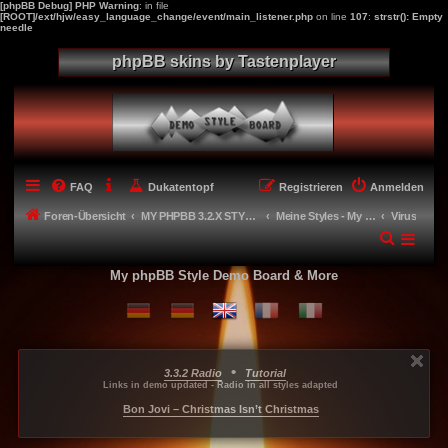
[phpBB Debug] PHP Warning
: in file
[ROOT]/ext/hjw/easy_language_change/event/main_listener.php
on line
107
:
strstr(): Empty
needle
phpBB skins by Tastenplayer
FAQ
Dukatentopf
Registrieren
Anmelden
Foren-Übersicht
MY PHPBB 3.2.X STYLES
Meine Styles - My style creations
Virus
My phpBB Style Demo Board & More
•
3.3.2 Radio
Tutorial
...
...
...
Links in demo updated - Radio in all styles adapted
-----
Bon Jovi – Christmas Isn’t Christmas