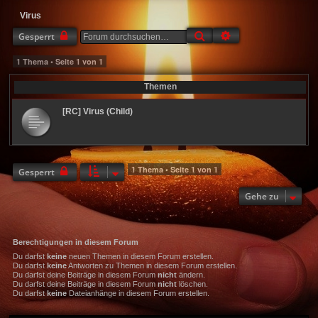
Virus
Suche
Erweiterte Suche
Gesperrt
1 Thema • Seite
1
von
1
Themen
[RC] Virus (Child)
1 Thema • Seite
1
von
1
Gesperrt
Gehe zu
Berechtigungen in diesem Forum
Du darfst
keine
neuen Themen in diesem Forum erstellen.
Du darfst
keine
Antworten zu Themen in diesem Forum erstellen.
Du darfst deine Beiträge in diesem Forum
nicht
ändern.
Du darfst deine Beiträge in diesem Forum
nicht
löschen.
Du darfst
keine
Dateianhänge in diesem Forum erstellen.