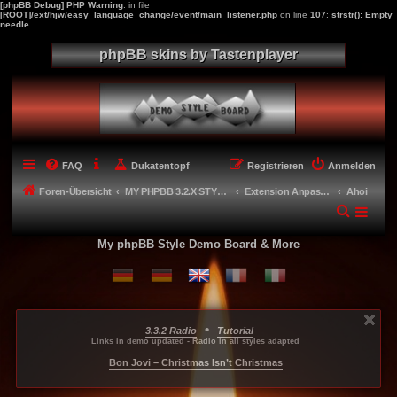
[phpBB Debug] PHP Warning
: in file
[ROOT]/ext/hjw/easy_language_change/event/main_listener.php
on line
107
:
strstr(): Empty
needle
phpBB skins by Tastenplayer
FAQ
Dukatentopf
Registrieren
Anmelden
Foren-Übersicht
MY PHPBB 3.2.X STYLES
Extension Anpassungen für meine Styles - Extension adaptions
Ahoi
My phpBB Style Demo Board & More
•
3.3.2 Radio
Tutorial
...
...
...
Links in demo updated - Radio in all styles adapted
-----
Bon Jovi – Christmas Isn’t Christmas