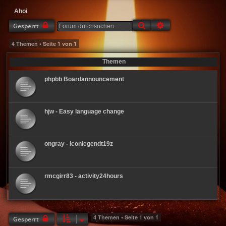
Ahoi
Suche
Erweiterte Suche
Gesperrt
4 Themen • Seite
1
von
1
Themen
phpbb Boardannouncement
hjw - Easy language change
ongray - iconlegendt19z
rmcgirr83 - activity24hours
4 Themen • Seite
1
von
1
Gesperrt