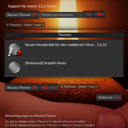
Support für meine 3.2.x Styles
Suche
Erweiterte Suc
Neues Thema
2 Themen • Seite
1
von
1
Themen
Neues Headerbild für den validierten Virus - 3.2.10
[Released] Graphit-Xmas
2 Themen • Seite
1
von
1
Neues Thema
Gehe zu
Berechtigungen in diesem Forum
Du darfst
keine
neuen Themen in diesem Forum erstellen.
Du darfst
keine
Antworten zu Themen in diesem Forum erstellen.