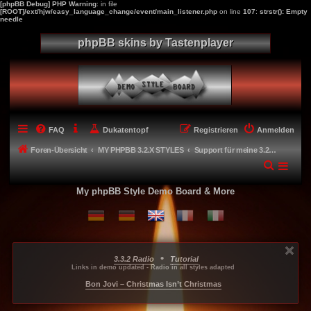
[phpBB Debug] PHP Warning
: in file
[ROOT]/ext/hjw/easy_language_change/event/main_listener.php
on line
107
:
strstr(): Empty
needle
phpBB skins by Tastenplayer
FAQ
Dukatentopf
Registrieren
Anmelden
Foren-Übersicht
MY PHPBB 3.2.X STYLES
Support für meine 3.2.x Styles
My phpBB Style Demo Board & More
•
3.3.2 Radio
Tutorial
...
...
...
Links in demo updated - Radio in all styles adapted
-----
Bon Jovi – Christmas Isn’t Christmas