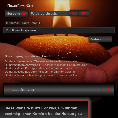
FlowerPowerGrid
Suche
Erweiterte Suche
Gesperrt
0 Themen • Seite
1
von
1
Das Forum ist gesperrt
Gehe zu
Berechtigungen in diesem Forum
Du darfst
keine
neuen Themen in diesem Forum erstellen.
Du darfst
keine
Antworten zu Themen in diesem Forum erstellen.
Du darfst deine Beiträge in diesem Forum
nicht
ändern.
Du darfst deine Beiträge in diesem Forum
nicht
löschen.
Du darfst
keine
Dateianhänge in diesem Forum erstellen.
Foren-Übersicht
Icon-Legende
Diese Website nutzt Cookies, um dir den
Alle Zeiten sind
UTC+02:00
bestmöglichen Komfort bei der Nutzung zu
Powered by
phpBB
® Forum Software © phpBB Limited