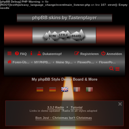
[phpBB Debug] PHP Warning
: in file
[ROOT]/ext/hjw/easy_language_change/event/main_listener.php
on line
107
:
strstr(): Empty
needle
phpBB skins by Tastenplayer
FAQ
Dukatentopf
Registrieren
Anmelden
Foren-Übersicht
MY PHPBB 3.2.X STYLES
Meine Styles - My style creations
FlowerPower
FlowerPowerGrid
My phpBB Style Demo Board & More
•
3.3.2 Radio
Tutorial
...
...
...
Links in demo updated - Radio in all styles adapted
-----
Bon Jovi – Christmas Isn’t Christmas