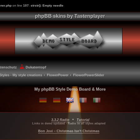
ner.php
on line
107
:
strstr(): Empty needle
phpBB skins by Tastenplayer
atenschutz
Dukatentopf
Styles - My style creations
FlowerPower
FlowerPowerSlider
My phpBB Style Demo Board & More
•
3.3.2 Radio
Tutorial
...
...
...
Links in demo updated - Radio in all styles adapted
Bon Jovi – Christmas Isn’t Christmas