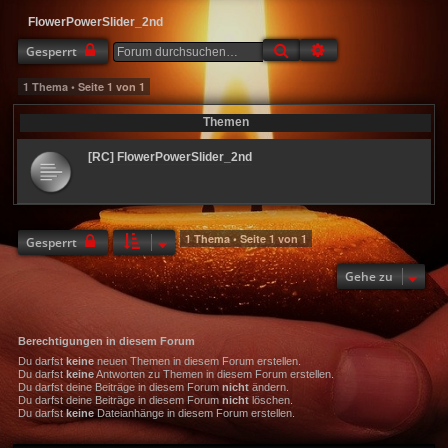
FlowerPowerSlider_2nd
Suche
Erweiterte Suche
Gesperrt
1 Thema • Seite
1
von
1
Themen
[RC] FlowerPowerSlider_2nd
1 Thema • Seite
1
von
1
Gesperrt
Gehe zu
Berechtigungen in diesem Forum
Du darfst
keine
neuen Themen in diesem Forum erstellen.
Du darfst
keine
Antworten zu Themen in diesem Forum erstellen.
Du darfst deine Beiträge in diesem Forum
nicht
ändern.
Du darfst deine Beiträge in diesem Forum
nicht
löschen.
Du darfst
keine
Dateianhänge in diesem Forum erstellen.