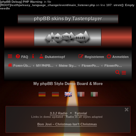
[phpBB Debug] PHP Warning
: in file
[ROOT]/ext/hjw/easy_language_change/event/main_listener.php
on line
107
:
strstr(): Empty
needle
phpBB skins by Tastenplayer
FAQ
Dukatentopf
Registrieren
Anmelden
Foren-Übersicht
MY PHPBB 3.3.X STYLES
Meine Styles - My style creations
FlowerPower
FlowerPowerSlider_2nd
My phpBB Style Demo Board & More
•
3.3.2 Radio
Tutorial
...
...
...
Links in demo updated - Radio in all styles adapted
-----
Bon Jovi – Christmas Isn’t Christmas