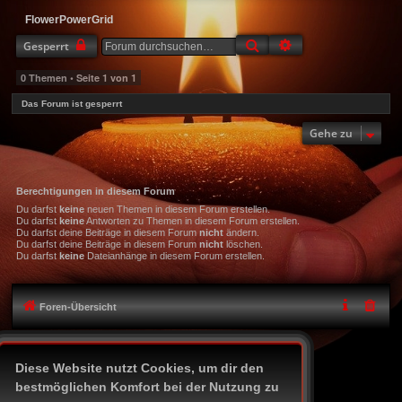
FlowerPowerGrid
Suche
Erweiterte Suche
Gesperrt
0 Themen • Seite
1
von
1
Das Forum ist gesperrt
Gehe zu
Berechtigungen in diesem Forum
Du darfst
keine
neuen Themen in diesem Forum erstellen.
Du darfst
keine
Antworten zu Themen in diesem Forum erstellen.
Du darfst deine Beiträge in diesem Forum
nicht
ändern.
Du darfst deine Beiträge in diesem Forum
nicht
löschen.
Du darfst
keine
Dateianhänge in diesem Forum erstellen.
Foren-Übersicht
Icon-Legende
Diese Website nutzt Cookies, um dir den
Alle Zeiten sind
UTC+02:00
bestmöglichen Komfort bei der Nutzung zu
Powered by
phpBB
® Forum Software © phpBB Limited