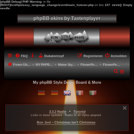
[phpBB Debug] PHP Warning
: in file
[ROOT]/ext/hjw/easy_language_change/event/main_listener.php
on line
107
:
strstr(): Empty
needle
phpBB skins by Tastenplayer
FAQ
Dukatentopf
Registrieren
Anmelden
Foren-Übersicht
MY PHPBB 3.3.X STYLES
Meine Styles - My style creations
FlowerPower
FlowerPowerGrid
My phpBB Style Demo Board & More
•
3.3.2 Radio
Tutorial
...
...
...
Links in demo updated - Radio in all styles adapted
-----
Bon Jovi – Christmas Isn’t Christmas