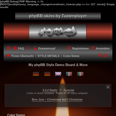
[phpBB Debug] PHP Warning
: in file
[ROOT]/ext/hjw/easy_language_change/event/main_listener.php
on line
107
:
strstr(): Empty
needle
phpBB skins by Tastenplayer
FAQ
Dukatentopf
Registrieren
Anmelden
S
Foren-Übersicht
STYLE DETAILS
Color Demo
u
My phpBB Style Demo Board & More
c
h
e
•
3.3.2 Radio
Tutorial
...
...
...
Links in demo updated - Radio in all styles adapted
-----
Bon Jovi – Christmas Isn’t Christmas
Color Demo