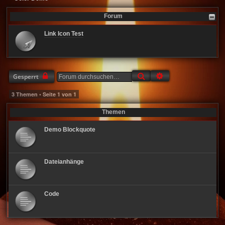
Forum
Link Icon Test
Suche
Erweiterte Suche
Gesperrt
3 Themen • Seite
1
von
1
Themen
Demo Blockquote
Dateianhänge
Code