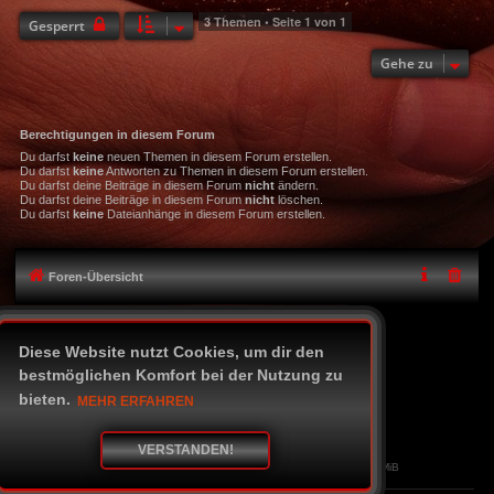
3 Themen • Seite
1
von
1
Gesperrt
Gehe zu
Berechtigungen in diesem Forum
Du darfst
keine
neuen Themen in diesem Forum erstellen.
Du darfst
keine
Antworten zu Themen in diesem Forum erstellen.
Du darfst deine Beiträge in diesem Forum
nicht
ändern.
Du darfst deine Beiträge in diesem Forum
nicht
löschen.
Du darfst
keine
Dateianhänge in diesem Forum erstellen.
Foren-Übersicht
Icon-Legende
Diese Website nutzt Cookies, um dir den
Alle Zeiten sind
UTC+02:00
bestmöglichen Komfort bei der Nutzung zu
Powered by
phpBB
® Forum Software © phpBB Limited
bieten.
MEHR ERFAHREN
Deutsche Übersetzung durch
phpBB.de
Style Black-Chilli
phpBB skins by Tastenplayer
Datenschutz
|
Nutzungsbedingungen
VERSTANDEN!
Time: 0.088s
|
Queries: 17
| Peak Memory Usage: 2.02 MiB