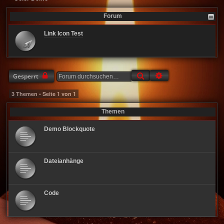
Forum
Link Icon Test
Suche
Erweiterte Suche
Gesperrt
3 Themen • Seite
1
von
1
Themen
Demo Blockquote
Dateianhänge
Code