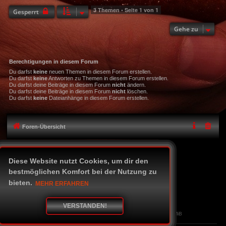
3 Themen • Seite
1
von
1
Gesperrt
Gehe zu
Berechtigungen in diesem Forum
Du darfst
keine
neuen Themen in diesem Forum erstellen.
Du darfst
keine
Antworten zu Themen in diesem Forum erstellen.
Du darfst deine Beiträge in diesem Forum
nicht
ändern.
Du darfst deine Beiträge in diesem Forum
nicht
löschen.
Du darfst
keine
Dateianhänge in diesem Forum erstellen.
Foren-Übersicht
Icon-Legende
Diese Website nutzt Cookies, um dir den
Alle Zeiten sind
UTC+02:00
bestmöglichen Komfort bei der Nutzung zu
Powered by
phpBB
® Forum Software © phpBB Limited
bieten.
MEHR ERFAHREN
Deutsche Übersetzung durch
phpBB.de
Style Black-Chilli
phpBB skins by Tastenplayer
Datenschutz
|
Nutzungsbedingungen
VERSTANDEN!
Time: 0.118s
|
Queries: 17
| Peak Memory Usage: 2.41 MiB