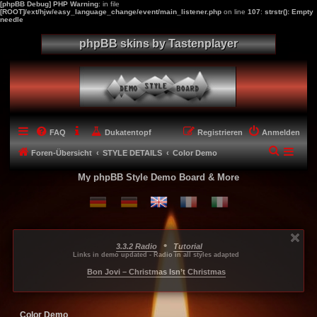
[phpBB Debug] PHP Warning
: in file
[ROOT]/ext/hjw/easy_language_change/event/main_listener.php
on line
107
:
strstr(): Empty
needle
phpBB skins by Tastenplayer
FAQ
Dukatentopf
Registrieren
Anmelden
S
Foren-Übersicht
STYLE DETAILS
Color Demo
u
My phpBB Style Demo Board & More
c
h
e
•
3.3.2 Radio
Tutorial
...
...
...
Links in demo updated - Radio in all styles adapted
-----
Bon Jovi – Christmas Isn’t Christmas
Color Demo