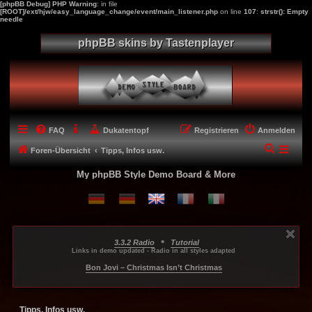
[phpBB Debug] PHP Warning
: in file
[ROOT]/ext/hjw/easy_language_change/event/main_listener.php
on line
107
:
strstr(): Empty
needle
phpBB skins by Tastenplayer
FAQ
Dukatentopf
Registrieren
Anmelden
S
Foren-Übersicht
Tipps, Infos usw.
u
My phpBB Style Demo Board & More
c
h
e
•
3.3.2 Radio
Tutorial
...
...
...
Links in demo updated - Radio in all styles adapted
-----
Bon Jovi – Christmas Isn’t Christmas
Tipps, Infos usw.