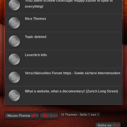
Trotz allem schöne Ostertage! Happy Easter in spite of
everything!
Nice Themes
Topic deleted
Leserlich Info
Verschlüsseltes Forum https - Sowie sichere Internetseiten
What a website, what a documentary! (Zurich Long Street)
12 Themen • Seite
1
von
1
Neues Thema
Gehe zu