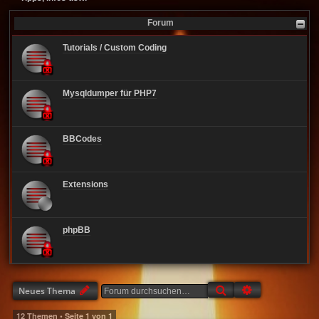
Forum
Tutorials / Custom Coding
Mysqldumper für PHP7
BBCodes
Extensions
phpBB
Suche
Erweiterte Suc
Neues Thema
12 Themen • Seite
1
von
1