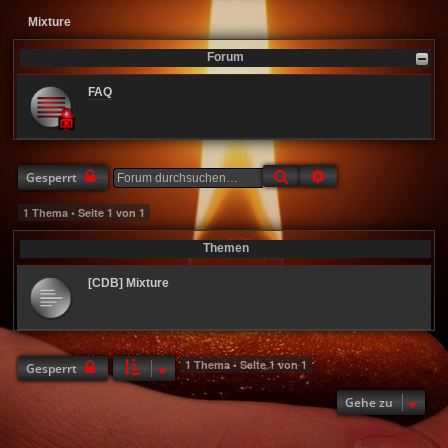
Mixture
Forum
FAQ
Suche
Erweiterte Suche
Gesperrt
1 Thema • Seite
1
von
1
Themen
[CDB] Mixture
1 Thema • Seite
1
von
1
Gesperrt
Gehe zu