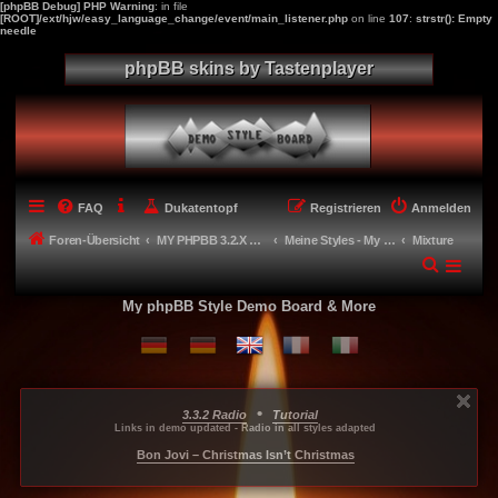
[phpBB Debug] PHP Warning
: in file
[ROOT]/ext/hjw/easy_language_change/event/main_listener.php
on line
107
:
strstr(): Empty
needle
phpBB skins by Tastenplayer
FAQ
Dukatentopf
Registrieren
Anmelden
Foren-Übersicht
MY PHPBB 3.2.X STYLES
Meine Styles - My style creations
Mixture
My phpBB Style Demo Board & More
•
3.3.2 Radio
Tutorial
...
...
...
Links in demo updated - Radio in all styles adapted
-----
Bon Jovi – Christmas Isn’t Christmas