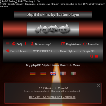
[phpBB Debug] PHP Warning
: in file
[ROOT]/ext/hjw/easy_language_change/event/main_listener.php
on line
107
:
strstr(): Empty
needle
phpBB skins by Tastenplayer
FAQ
Dukatentopf
Registrieren
Anmelden
Foren-Übersicht
MY PHPBB 3.2.X STYLES
Meine Styles - My style creations
Simple-3D
My phpBB Style Demo Board & More
•
3.3.2 Radio
Tutorial
...
...
...
Links in demo updated - Radio in all styles adapted
-----
Bon Jovi – Christmas Isn’t Christmas