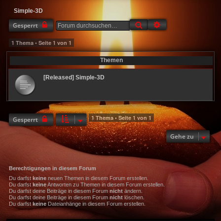
Simple-3D
Suche
Erweiterte Suche
Gesperrt
1 Thema • Seite
1
von
1
Themen
[Released] Simple-3D
1 Thema • Seite
1
von
1
Gesperrt
Gehe zu
Berechtigungen in diesem Forum
Du darfst
keine
neuen Themen in diesem Forum erstellen.
Du darfst
keine
Antworten zu Themen in diesem Forum erstellen.
Du darfst deine Beiträge in diesem Forum
nicht
ändern.
Du darfst deine Beiträge in diesem Forum
nicht
löschen.
Du darfst
keine
Dateianhänge in diesem Forum erstellen.