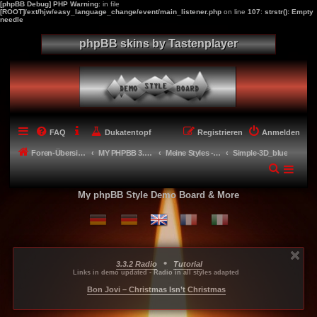
[phpBB Debug] PHP Warning
: in file
[ROOT]/ext/hjw/easy_language_change/event/main_listener.php
on line
107
:
strstr(): Empty
needle
phpBB skins by Tastenplayer
FAQ
Dukatentopf
Registrieren
Anmelden
Foren-Übersicht
MY PHPBB 3.2.X STYLES
Meine Styles - My style creations
Simple-3D_blue
My phpBB Style Demo Board & More
•
3.3.2 Radio
Tutorial
...
...
...
Links in demo updated - Radio in all styles adapted
-----
Bon Jovi – Christmas Isn’t Christmas