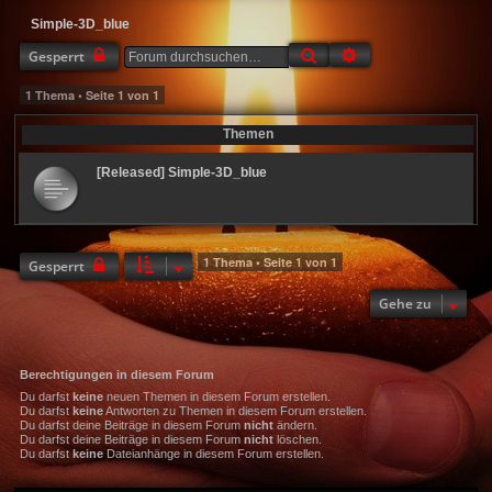
Simple-3D_blue
Suche
Erweiterte Suche
Gesperrt
1 Thema • Seite
1
von
1
Themen
[Released] Simple-3D_blue
1 Thema • Seite
1
von
1
Gesperrt
Gehe zu
Berechtigungen in diesem Forum
Du darfst
keine
neuen Themen in diesem Forum erstellen.
Du darfst
keine
Antworten zu Themen in diesem Forum erstellen.
Du darfst deine Beiträge in diesem Forum
nicht
ändern.
Du darfst deine Beiträge in diesem Forum
nicht
löschen.
Du darfst
keine
Dateianhänge in diesem Forum erstellen.