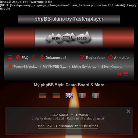
[phpBB Debug] PHP Warning
: in file
[ROOT]/ext/hjw/easy_language_change/event/main_listener.php
on line
107
:
strstr(): Empty
needle
phpBB skins by Tastenplayer
FAQ
Dukatentopf
Registrieren
Anmelden
Foren-Übersicht
MY PHPBB 3.2.X STYLES
Meine Styles - My style creations
Silver-Xmas-Modern
My phpBB Style Demo Board & More
•
3.3.2 Radio
Tutorial
...
...
...
Links in demo updated - Radio in all styles adapted
-----
Bon Jovi – Christmas Isn’t Christmas