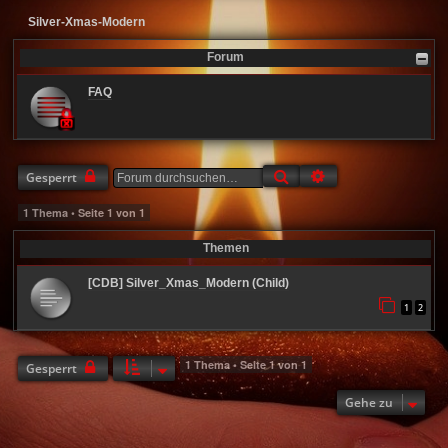
Silver-Xmas-Modern
Forum
FAQ
Suche
Erweiterte Suche
Gesperrt
1 Thema • Seite
1
von
1
Themen
[CDB] Silver_Xmas_Modern (Child)
1
2
1 Thema • Seite
1
von
1
Gesperrt
Gehe zu