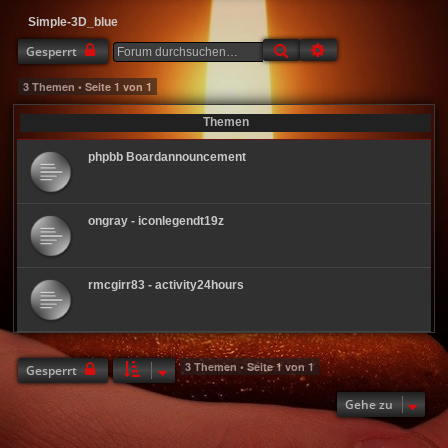
Simple-3D_blue
Suche
Erweiterte Suche
Gesperrt
3 Themen • Seite
1
von
1
Themen
phpbb Boardannouncement
ongray - iconlegendt19z
rmcgirr83 - activity24hours
3 Themen • Seite
1
von
1
Gesperrt
Gehe zu