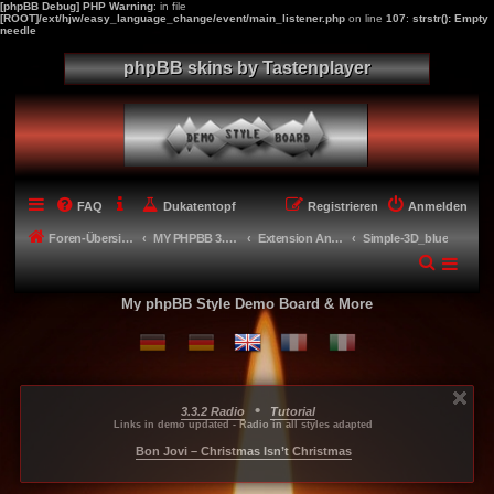
[phpBB Debug] PHP Warning
: in file
[ROOT]/ext/hjw/easy_language_change/event/main_listener.php
on line
107
:
strstr(): Empty
needle
phpBB skins by Tastenplayer
FAQ
Dukatentopf
Registrieren
Anmelden
Foren-Übersicht
MY PHPBB 3.2.X STYLES
Extension Anpassungen für meine Styles - Extension adaptions
Simple-3D_blue
My phpBB Style Demo Board & More
•
3.3.2 Radio
Tutorial
...
...
...
Links in demo updated - Radio in all styles adapted
-----
Bon Jovi – Christmas Isn’t Christmas