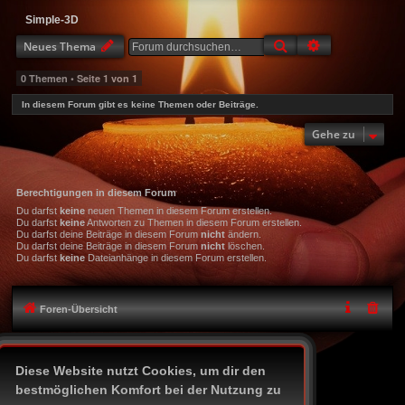
Simple-3D
Suche
Erweiterte Suc
Neues Thema
0 Themen • Seite
1
von
1
In diesem Forum gibt es keine Themen oder Beiträge.
Gehe zu
Berechtigungen in diesem Forum
Du darfst
keine
neuen Themen in diesem Forum erstellen.
Du darfst
keine
Antworten zu Themen in diesem Forum erstellen.
Du darfst deine Beiträge in diesem Forum
nicht
ändern.
Du darfst deine Beiträge in diesem Forum
nicht
löschen.
Du darfst
keine
Dateianhänge in diesem Forum erstellen.
Foren-Übersicht
Icon-Legende
Diese Website nutzt Cookies, um dir den
Alle Zeiten sind
UTC+02:00
bestmöglichen Komfort bei der Nutzung zu
Powered by
phpBB
® Forum Software © phpBB Limited