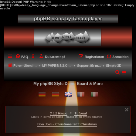
[phpBB Debug] PHP Warning
: in file
[ROOT]/ext/hjw/easy_language_change/event/main_listener.php
on line
107
:
strstr(): Empty
needle
phpBB skins by Tastenplayer
FAQ
Dukatentopf
Registrieren
Anmelden
Foren-Übersicht
MY PHPBB 3.3.X STYLES
Support für meine Styles
Simple-3D
My phpBB Style Demo Board & More
•
3.3.2 Radio
Tutorial
...
...
...
Links in demo updated - Radio in all styles adapted
-----
Bon Jovi – Christmas Isn’t Christmas