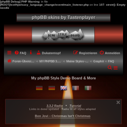
[phpBB Debug] PHP Warning
: in file
[ROOT]/ext/hjw/easy_language_change/event/main_listener.php
on line
107
:
strstr(): Empty
needle
phpBB skins by Tastenplayer
FAQ
Dukatentopf
Registrieren
Anmelden
Foren-Übersicht
MY PHPBB 3.2.X STYLES
Meine Styles - My style creations
Graphit
FAQ
My phpBB Style Demo Board & More
•
3.3.2 Radio
Tutorial
...
...
...
Links in demo updated - Radio in all styles adapted
-----
Bon Jovi – Christmas Isn’t Christmas