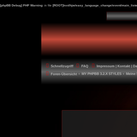
[phpBB Debug] PHP Warning
: in file
[ROOT]/ext/hjw/easy_language_change/event/main_liste
Schnellzugriff
FAQ
Impressum | Kontakt | D
MY PHPBB 3.2.X STYLES
Meine 
Foren-Übersicht
-----