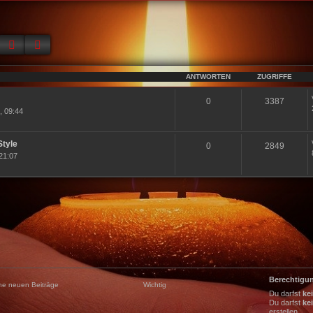
Suche
Erweiterte Suche
ANTWORTEN
ZUGRIFFE
0
3387
, 09:44
Style
0
2849
21:07
Berechtigu
ne neuen Beiträge
Wichtig
Du darfst
ke
Du darfst
ke
erstellen.