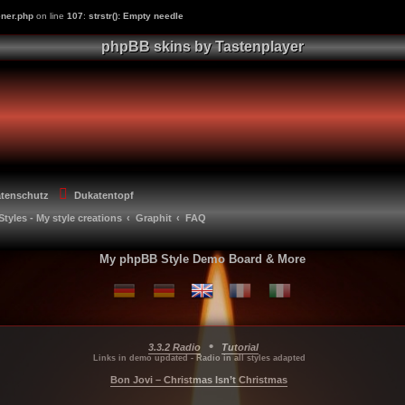
ner.php
on line
107
:
strstr(): Empty needle
phpBB skins by Tastenplayer
atenschutz
Dukatentopf
Styles - My style creations
Graphit
FAQ
My phpBB Style Demo Board & More
•
3.3.2 Radio
Tutorial
...
...
...
Links in demo updated - Radio in all styles adapted
Bon Jovi – Christmas Isn’t Christmas