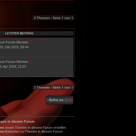
2 Themen • Seite
1
von
1
LETZTER BEITRAG
von Forum Member
20. Okt 2019, 09:44
von Forum Member
8. Apr 2019, 21:07
2 Themen • Seite
1
von
1
Gehe zu
ngen in diesem Forum
ine
neuen Themen in diesem Forum erstellen.
ine
Antworten zu Themen in diesem Forum