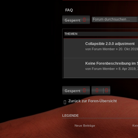
FAQ
Gesperrt
THEMEN
Collapsible 2.0.0 adjustment
von Forum Member » 20. Okt 2019
Keine Forenbeschreibung im 
von Forum Member » 8. Apr 2019, 
Gesperrt
Zurück zur Foren-Übersicht
LEGENDE
Neue Beiträge
Kei