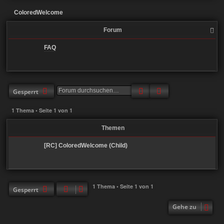
ColoredWelcome
Forum
FAQ
Suche
Erweiterte Suche
Gesperrt
1 Thema • Seite
1
von
1
Themen
[RC] ColoredWelcome (Child)
1 Thema • Seite
1
von
1
Gesperrt
Gehe zu