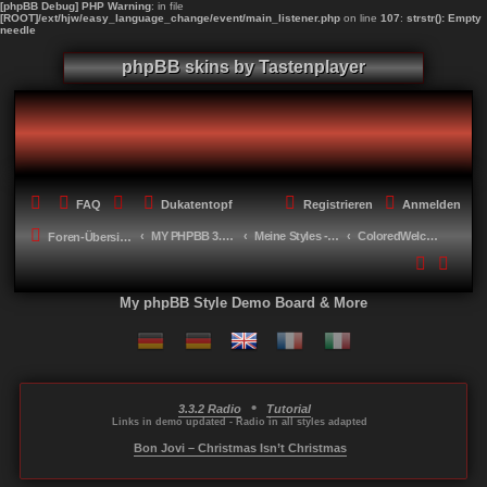
[phpBB Debug] PHP Warning
: in file
[ROOT]/ext/hjw/easy_language_change/event/main_listener.php
on line
107
:
strstr(): Empty
needle
phpBB skins by Tastenplayer
FAQ
Dukatentopf
Registrieren
Anmelden
MY PHPBB 3.2.X STYLES
Meine Styles - My style creations
ColoredWelcome
Foren-Übersicht
My phpBB Style Demo Board & More
•
3.3.2 Radio
Tutorial
...
...
...
Links in demo updated - Radio in all styles adapted
-----
Bon Jovi – Christmas Isn’t Christmas