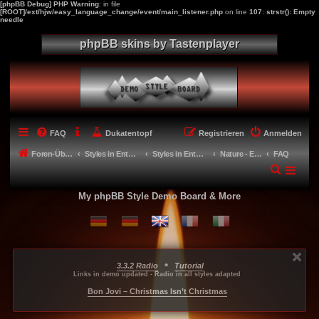
[phpBB Debug] PHP Warning
: in file
[ROOT]/ext/hjw/easy_language_change/event/main_listener.php
on line
107
:
strstr(): Empty
needle
phpBB skins by Tastenplayer
FAQ
Dukatentopf
Registrieren
Anmelden
Foren-Übersicht
Styles in Entwicklung - Miscellaneous
Styles in Entwicklung
Nature - Ein Template für Deinen eigenen Style
FAQ
My phpBB Style Demo Board & More
•
3.3.2 Radio
Tutorial
...
...
...
Links in demo updated - Radio in all styles adapted
-----
Bon Jovi – Christmas Isn’t Christmas