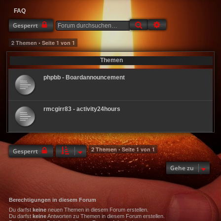
FAQ
Suche
Erweiterte Suche
Gesperrt
2 Themen • Seite
1
von
1
Themen
phpbb - Boardannouncement
rmcgirr83 - activity24hours
2 Themen • Seite
1
von
1
Gesperrt
Gehe zu
Berechtigungen in diesem Forum
Du darfst
keine
neuen Themen in diesem Forum erstellen.
Du darfst
keine
Antworten zu Themen in diesem Forum erstellen.