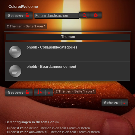
ColoredWelcome
Suche
Erweiterte Suche
Gesperrt
2 Themen • Seite
1
von
1
Themen
phpbb - Collapsiblecategories
phpbb - Boardannouncement
2 Themen • Seite
1
von
1
Gesperrt
Gehe zu
Berechtigungen in diesem Forum
Du darfst
keine
neuen Themen in diesem Forum erstellen.
Du darfst
keine
Antworten zu Themen in diesem Forum erstellen.