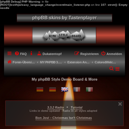
[phpBB Debug] PHP Warning
: in file
[ROOT]/ext/hjw/easy_language_change/event/main_listener.php
on line
107
:
strstr(): Empty
needle
phpBB skins by Tastenplayer
FAQ
Dukatentopf
Registrieren
Anmelden
Foren-Übersicht
MY PHPBB 3.2.X STYLES
Extension Anpassungen für meine Styles - Extension adaptions
ColoredWelcome
My phpBB Style Demo Board & More
•
3.3.2 Radio
Tutorial
...
...
...
Links in demo updated - Radio in all styles adapted
-----
Bon Jovi – Christmas Isn’t Christmas