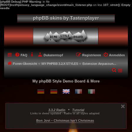
[phpBB Debug] PHP Warning
: in file
[ROOT]/ext/hjw/easy_language_change/event/main_listener.php
on line
107
:
strstr(): Empty
needle
phpBB skins by Tastenplayer
FAQ
Dukatentopf
Registrieren
Anmelden
Foren-Übersicht
MY PHPBB 3.2.X STYLES
Extension Anpassungen für meine Styles - Extension adaptions
My phpBB Style Demo Board & More
•
3.3.2 Radio
Tutorial
...
...
...
Links in demo updated - Radio in all styles adapted
-----
Bon Jovi – Christmas Isn’t Christmas