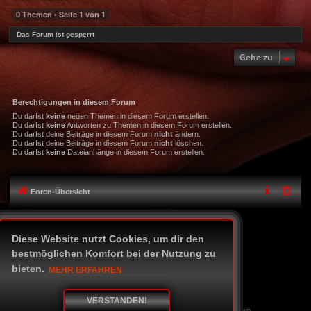
0 Themen • Seite
1
von
1
Das Forum ist gesperrt
Gehe zu
Berechtigungen in diesem Forum
Du darfst
keine
neuen Themen in diesem Forum erstellen.
Du darfst
keine
Antworten zu Themen in diesem Forum erstellen.
Du darfst deine Beiträge in diesem Forum
nicht
ändern.
Du darfst deine Beiträge in diesem Forum
nicht
löschen.
Du darfst
keine
Dateianhänge in diesem Forum erstellen.
Foren-Übersicht
Icon-Legende
Diese Website nutzt Cookies, um dir den
Alle Zeiten sind
UTC+02:00
bestmöglichen Komfort bei der Nutzung zu
Powered by
phpBB
® Forum Software © phpBB Limited
bieten.
MEHR ERFAHREN
Deutsche Übersetzung durch
phpBB.de
Style Black-Chilli
phpBB skins by Tastenplayer
Datenschutz
|
Nutzungsbedingungen
VERSTANDEN!