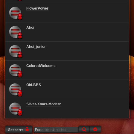
FlowerPower
Ahoi
Ahoi_junior
ColoredWelcome
Old-BBS
Silver-Xmas-Modern
Suche
Erweiterte Suche
Gesperrt