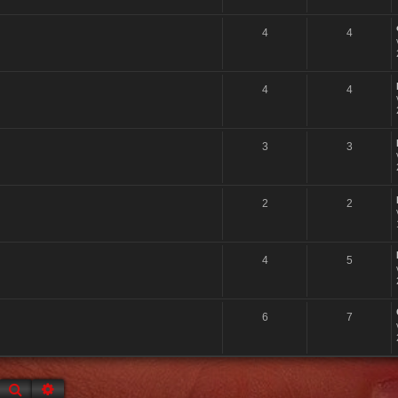
4
4
4
4
3
3
2
2
4
5
6
7
Suche
Erweiterte Suche