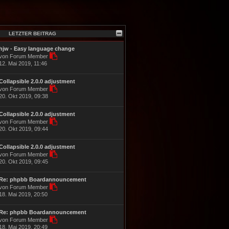
LETZTER BEITRAG
hjw - Easy language change
N
von Forum Member
e
12. Mai 2019, 11:46
u
e
Collapsible 2.0.0 adjustment
s
N
von Forum Member
t
e
20. Okt 2019, 09:38
e
u
r
e
B
Collapsible 2.0.0 adjustment
s
e
N
von Forum Member
t
i
e
20. Okt 2019, 09:44
e
t
u
r
r
e
B
Collapsible 2.0.0 adjustment
a
s
e
N
von Forum Member
g
t
i
e
20. Okt 2019, 09:45
e
t
u
r
r
e
B
Re: phpbb Boardannouncement
a
s
e
N
von Forum Member
g
t
i
e
18. Mai 2019, 20:50
e
t
u
r
r
e
B
Re: phpbb Boardannouncement
a
s
e
N
von Forum Member
g
t
i
e
18. Mai 2019, 20:49