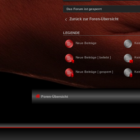
Das Forum ist gesperrt
Zurück zur Foren-Übersicht
LEGENDE
Neue Beiträge
Kei
Neue Beiträge [ beliebt ]
Kei
Neue Beiträge [ gesperrt ]
Kei
Foren-Übersicht