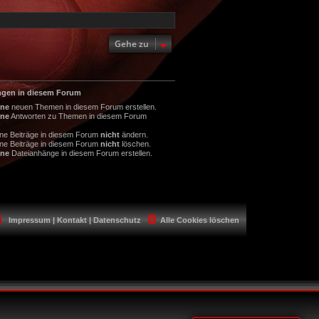
e
t
r
r
B
a
e
g
i
Gehe zu
t
r
a
g
ngen in diesem Forum
ine
neuen Themen in diesem Forum erstellen.
ine
Antworten zu Themen in diesem Forum
ine Beiträge in diesem Forum
nicht
ändern.
ine Beiträge in diesem Forum
nicht
löschen.
ine
Dateianhänge in diesem Forum erstellen.
Impressum | Kontakt | Datenschutz
Alle Cookies löschen