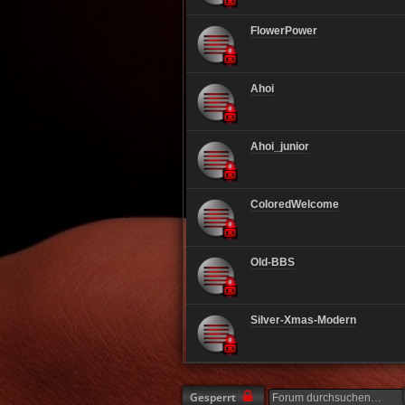
FlowerPower
Ahoi
Ahoi_junior
ColoredWelcome
Old-BBS
Silver-Xmas-Modern
Gesperrt