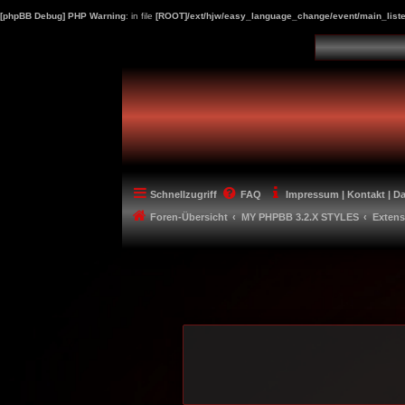
[phpBB Debug] PHP Warning
: in file
[ROOT]/ext/hjw/easy_language_change/event/main_liste
Schnellzugriff
FAQ
Impressum | Kontakt | D
Foren-Übersicht
MY PHPBB 3.2.X STYLES
Extens
-----