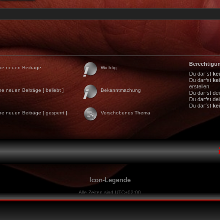
Berechtigu
ne neuen Beiträge
Wichtig
Du darfst
ke
Du darfst
ke
erstellen.
ne neuen Beiträge [ beliebt ]
Bekanntmachung
Du darfst de
Du darfst de
Du darfst
ke
ne neuen Beiträge [ gesperrt ]
Verschobenes Thema
Icon-Legende
Alle Zeiten sind
UTC+02:00
Powered by
phpBB
® Forum Software © phpBB Limited
Deutsche Übersetzung durch
phpBB.de
Style Black-Chilli
phpBB skins by Tastenplayer