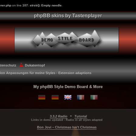
ner.php
on line
107
:
strstr(): Empty needle
phpBB skins by Tastenplayer
atenschutz
Dukatentopf
ion Anpassungen für meine Styles - Extension adaptions
My phpBB Style Demo Board & More
•
3.3.2 Radio
Tutorial
...
...
...
Links in demo updated - Radio in all styles adapted
Bon Jovi – Christmas Isn’t Christmas