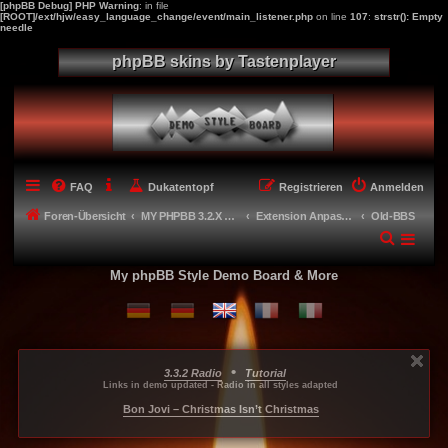
[phpBB Debug] PHP Warning
: in file
[ROOT]/ext/hjw/easy_language_change/event/main_listener.php
on line
107
:
strstr(): Empty
needle
phpBB skins by Tastenplayer
FAQ
Dukatentopf
Registrieren
Anmelden
Foren-Übersicht
MY PHPBB 3.2.X STYLES
Extension Anpassungen für meine Styles - Extension adaptions
Old-BBS
My phpBB Style Demo Board & More
•
3.3.2 Radio
Tutorial
...
...
...
Links in demo updated - Radio in all styles adapted
-----
Bon Jovi – Christmas Isn’t Christmas