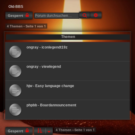
Old-BBS
Suche
Erweiterte Suche
Gesperrt
4 Themen • Seite
1
von
1
Themen
ongray - iconlegendt19z
ongray - viewlegend
hjw - Easy language change
phpbb - Boardannouncement
4 Themen • Seite
1
von
1
Gesperrt