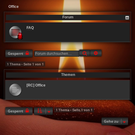
Office
Forum
FAQ
Suche
Erweiterte Suche
Gesperrt
1 Thema • Seite
1
von
1
Themen
[RC] Office
1 Thema • Seite
1
von
1
Gesperrt
Gehe zu