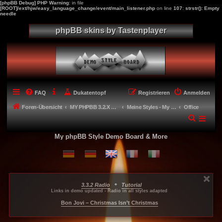
[phpBB Debug] PHP Warning
: in file
[ROOT]/ext/hjw/easy_language_change/event/main_listener.php
on line
107
:
strstr(): Empty
needle
phpBB skins by Tastenplayer
FAQ
Dukatentopf
Registrieren
Anmelden
Foren-Übersicht
MY PHPBB 3.2.X STYLES
Meine Styles - My style creations
Office
My phpBB Style Demo Board & More
•
3.3.2 Radio
Tutorial
...
...
...
Links in demo updated - Radio in all styles adapted
-----
Bon Jovi – Christmas Isn’t Christmas