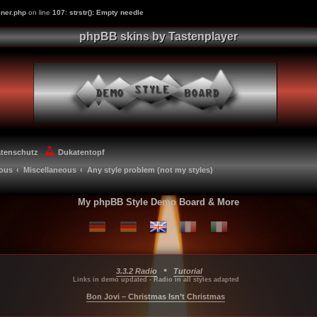
ner.php
on line
107
:
strstr(): Empty needle
phpBB skins by Tastenplayer
atenschutz
Dukatentopf
eous
Miscellaneous
Any style problem (not my styles)
My phpBB Style Demo Board & More
•
3.3.2 Radio
Tutorial
...
...
...
Links in demo updated - Radio in all styles adapted
Bon Jovi – Christmas Isn’t Christmas