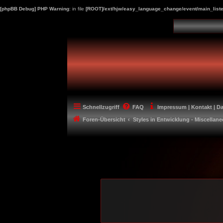
[phpBB Debug] PHP Warning
: in file
[ROOT]/ext/hjw/easy_language_change/event/main_liste
Schnellzugriff
FAQ
Impressum | Kontakt | D
Foren-Übersicht
Styles in Entwicklung - Miscellan
-----