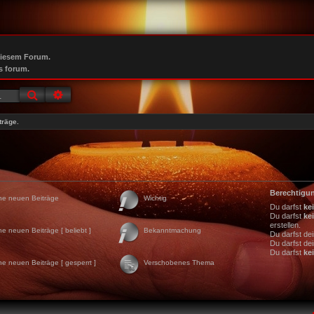
diesem Forum.
s forum.
Suche
Erweiterte Suche
träge.
Berechtigu
ne neuen Beiträge
Wichtig
Du darfst
ke
Du darfst
ke
erstellen.
ne neuen Beiträge [ beliebt ]
Bekanntmachung
Du darfst de
Du darfst de
Du darfst
ke
ne neuen Beiträge [ gesperrt ]
Verschobenes Thema