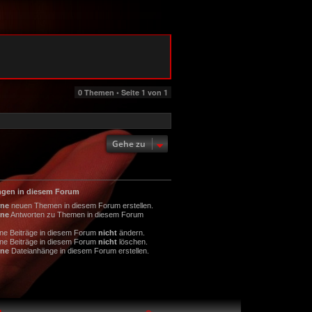
0 Themen • Seite
1
von
1
Gehe zu
ngen in diesem Forum
ine
neuen Themen in diesem Forum erstellen.
ine
Antworten zu Themen in diesem Forum
ine Beiträge in diesem Forum
nicht
ändern.
ine Beiträge in diesem Forum
nicht
löschen.
ine
Dateianhänge in diesem Forum erstellen.