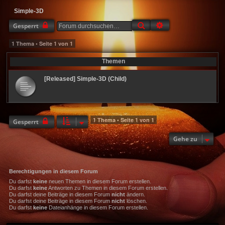
Simple-3D
Suche
Erweiterte Suche
Gesperrt
1 Thema • Seite
1
von
1
Themen
[Released] Simple-3D (Child)
1 Thema • Seite
1
von
1
Gesperrt
Gehe zu
Berechtigungen in diesem Forum
Du darfst
keine
neuen Themen in diesem Forum erstellen.
Du darfst
keine
Antworten zu Themen in diesem Forum erstellen.
Du darfst deine Beiträge in diesem Forum
nicht
ändern.
Du darfst deine Beiträge in diesem Forum
nicht
löschen.
Du darfst
keine
Dateianhänge in diesem Forum erstellen.