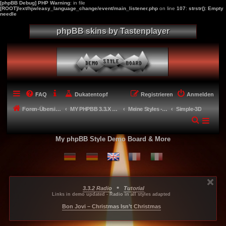
[phpBB Debug] PHP Warning
: in file
[ROOT]/ext/hjw/easy_language_change/event/main_listener.php
on line
107
:
strstr(): Empty
needle
phpBB skins by Tastenplayer
FAQ
Dukatentopf
Registrieren
Anmelden
Foren-Übersicht
MY PHPBB 3.3.X STYLES
Meine Styles - My style creations
Simple-3D
My phpBB Style Demo Board & More
•
3.3.2 Radio
Tutorial
...
...
...
Links in demo updated - Radio in all styles adapted
-----
Bon Jovi – Christmas Isn’t Christmas