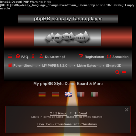
[phpBB Debug] PHP Warning
: in file
[ROOT]/ext/hjw/easy_language_change/event/main_listener.php
on line
107
:
strstr(): Empty
needle
phpBB skins by Tastenplayer
FAQ
Dukatentopf
Registrieren
Anmelden
Foren-Übersicht
MY PHPBB 3.3.X STYLES
Meine Styles - My style creations
Simple-3D
My phpBB Style Demo Board & More
•
3.3.2 Radio
Tutorial
...
...
...
Links in demo updated - Radio in all styles adapted
-----
Bon Jovi – Christmas Isn’t Christmas