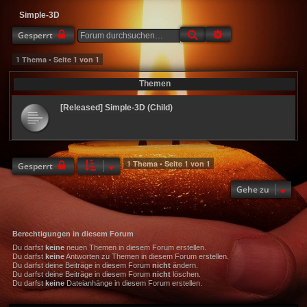
Simple-3D
Suche
Erweiterte Suche
Gesperrt
1 Thema • Seite
1
von
1
Themen
[Released] Simple-3D (Child)
1 Thema • Seite
1
von
1
Gesperrt
Gehe zu
Berechtigungen in diesem Forum
Du darfst
keine
neuen Themen in diesem Forum erstellen.
Du darfst
keine
Antworten zu Themen in diesem Forum erstellen.
Du darfst deine Beiträge in diesem Forum
nicht
ändern.
Du darfst deine Beiträge in diesem Forum
nicht
löschen.
Du darfst
keine
Dateianhänge in diesem Forum erstellen.