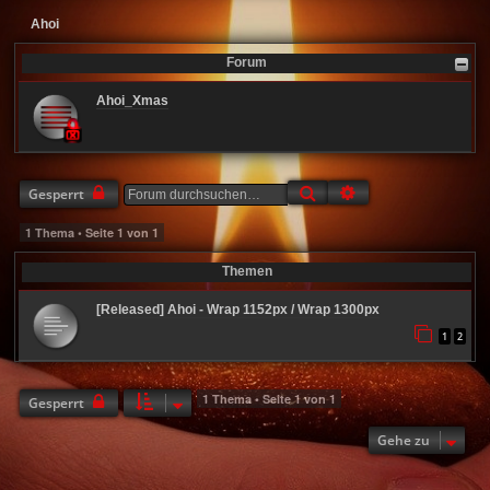
Ahoi
Forum
Ahoi_Xmas
Suche
Erweiterte Suche
Gesperrt
1 Thema • Seite
1
von
1
Themen
[Released] Ahoi - Wrap 1152px / Wrap 1300px
1
2
1 Thema • Seite
1
von
1
Gesperrt
Gehe zu