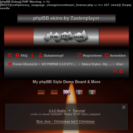
[phpBB Debug] PHP Warning
: in file
[ROOT]/ext/hjw/easy_language_change/event/main_listener.php
on line
107
:
strstr(): Empty
needle
phpBB skins by Tastenplayer
FAQ
Dukatentopf
Registrieren
Anmelden
Foren-Übersicht
MY PHPBB 3.3.X STYLES
Meine Styles - My style creations
Ahoi
My phpBB Style Demo Board & More
•
3.3.2 Radio
Tutorial
...
...
...
Links in demo updated - Radio in all styles adapted
-----
Bon Jovi – Christmas Isn’t Christmas