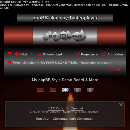
[phpBB Debug] PHP Warning
: in file
[ROOT]/ext/hjw/easy_language_change/event/main_listener.php
on line
107
:
strstr(): Empty
needle
phpBB skins by Tastenplayer
FAQ
Dukatentopf
Registrieren
Anmelden
Foren-Übersicht
MY PHPBB 3.3.X STYLES
Extension Anpassungen für meine Styles - Extension adaptions
My phpBB Style Demo Board & More
•
3.3.2 Radio
Tutorial
...
...
...
Links in demo updated - Radio in all styles adapted
-----
Bon Jovi – Christmas Isn’t Christmas