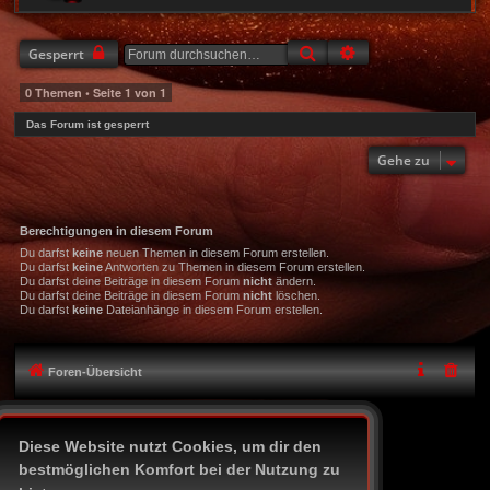
Suche
Erweiterte Suche
Gesperrt
0 Themen • Seite
1
von
1
Das Forum ist gesperrt
Gehe zu
Berechtigungen in diesem Forum
Du darfst
keine
neuen Themen in diesem Forum erstellen.
Du darfst
keine
Antworten zu Themen in diesem Forum erstellen.
Du darfst deine Beiträge in diesem Forum
nicht
ändern.
Du darfst deine Beiträge in diesem Forum
nicht
löschen.
Du darfst
keine
Dateianhänge in diesem Forum erstellen.
Foren-Übersicht
Icon-Legende
Diese Website nutzt Cookies, um dir den
Alle Zeiten sind
UTC+02:00
bestmöglichen Komfort bei der Nutzung zu
Powered by
phpBB
® Forum Software © phpBB Limited