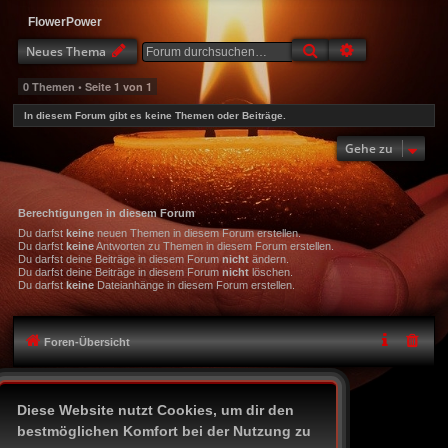
FlowerPower
Suche
Erweiterte Suc
Neues Thema
0 Themen • Seite
1
von
1
In diesem Forum gibt es keine Themen oder Beiträge.
Gehe zu
Berechtigungen in diesem Forum
Du darfst
keine
neuen Themen in diesem Forum erstellen.
Du darfst
keine
Antworten zu Themen in diesem Forum erstellen.
Du darfst deine Beiträge in diesem Forum
nicht
ändern.
Du darfst deine Beiträge in diesem Forum
nicht
löschen.
Du darfst
keine
Dateianhänge in diesem Forum erstellen.
Foren-Übersicht
Icon-Legende
Diese Website nutzt Cookies, um dir den
Alle Zeiten sind
UTC+02:00
bestmöglichen Komfort bei der Nutzung zu
Powered by
phpBB
® Forum Software © phpBB Limited