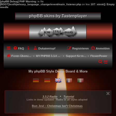
[phpBB Debug] PHP Warning
: in file
[ROOT]/ext/hjw/easy_language_change/event/main_listener.php
on line
107
:
strstr(): Empty
needle
phpBB skins by Tastenplayer
FAQ
Dukatentopf
Registrieren
Anmelden
Foren-Übersicht
MY PHPBB 3.3.X STYLES
Support für meine Styles
FlowerPower
My phpBB Style Demo Board & More
•
3.3.2 Radio
Tutorial
...
...
...
Links in demo updated - Radio in all styles adapted
-----
Bon Jovi – Christmas Isn’t Christmas