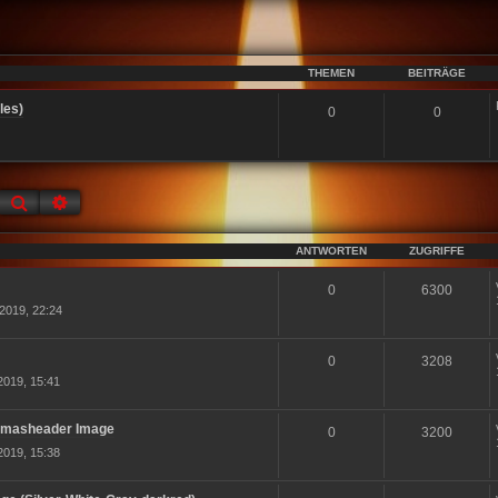
THEMEN
BEITRÄGE
les)
0
0
Suche
Erweiterte Suche
ANTWORTEN
ZUGRIFFE
0
6300
2019, 22:24
0
3208
2019, 15:41
 Xmasheader Image
0
3200
2019, 15:38