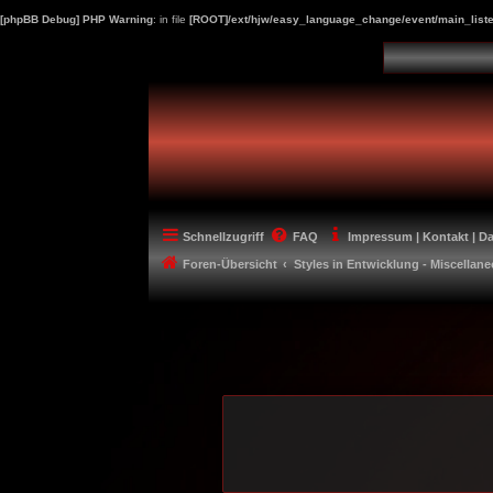
[phpBB Debug] PHP Warning
: in file
[ROOT]/ext/hjw/easy_language_change/event/main_liste
Schnellzugriff
FAQ
Impressum | Kontakt | D
Foren-Übersicht
Styles in Entwicklung - Miscellan
-----