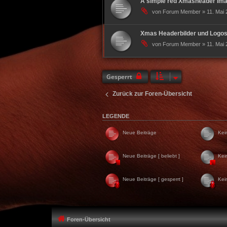
A simple red Xmasheader Imag
von Forum Member » 11. Mai 
Xmas Headerbilder und Logo
von Forum Member » 11. Mai 
Gesperrt
Zurück zur Foren-Übersicht
LEGENDE
Neue Beiträge
Kei
Neue Beiträge [ beliebt ]
Kei
Neue Beiträge [ gesperrt ]
Kei
Foren-Übersicht