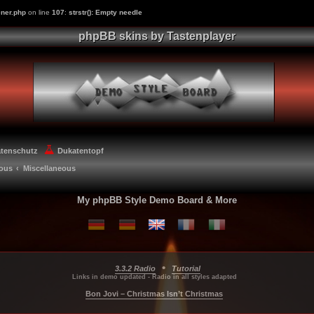
ner.php
on line
107
:
strstr(): Empty needle
phpBB skins by Tastenplayer
atenschutz
Dukatentopf
eous
Miscellaneous
My phpBB Style Demo Board & More
•
3.3.2 Radio
Tutorial
...
...
...
Links in demo updated - Radio in all styles adapted
Bon Jovi – Christmas Isn’t Christmas