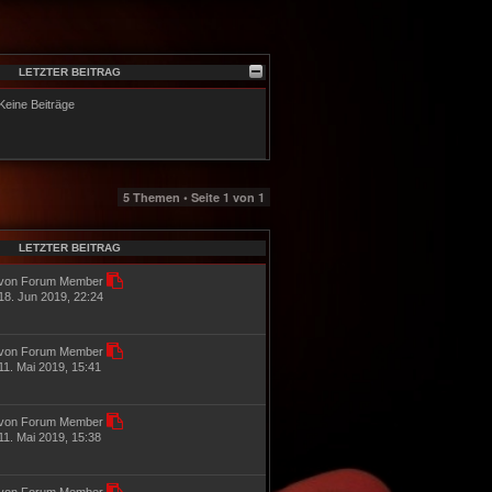
LETZTER BEITRAG
Keine Beiträge
5 Themen • Seite
1
von
1
LETZTER BEITRAG
von Forum Member
18. Jun 2019, 22:24
von Forum Member
11. Mai 2019, 15:41
von Forum Member
11. Mai 2019, 15:38
von Forum Member