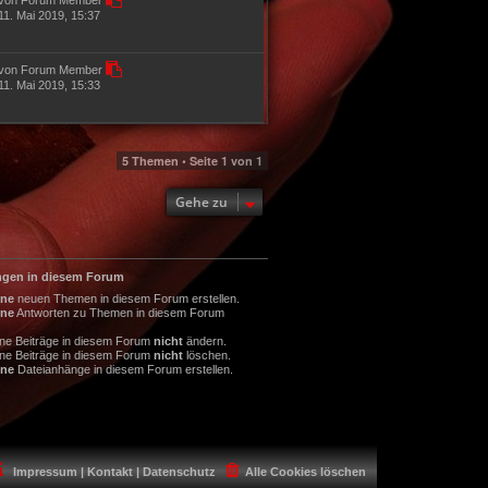
11. Mai 2019, 15:37
von Forum Member
11. Mai 2019, 15:33
5 Themen • Seite
1
von
1
Gehe zu
ngen in diesem Forum
ine
neuen Themen in diesem Forum erstellen.
ine
Antworten zu Themen in diesem Forum
ine Beiträge in diesem Forum
nicht
ändern.
ine Beiträge in diesem Forum
nicht
löschen.
ine
Dateianhänge in diesem Forum erstellen.
Impressum | Kontakt | Datenschutz
Alle Cookies löschen