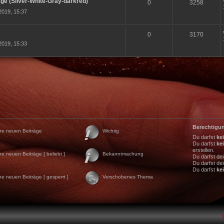
e (Silver-White-Gray-darkred)
0
3258
2019, 15:37
s
0
3170
2019, 15:33
Berechtigu
ne neuen Beiträge
Wichtig
Du darfst
ke
Du darfst
ke
erstellen.
ne neuen Beiträge [ beliebt ]
Bekanntmachung
Du darfst de
Du darfst de
Du darfst
ke
ne neuen Beiträge [ gesperrt ]
Verschobenes Thema